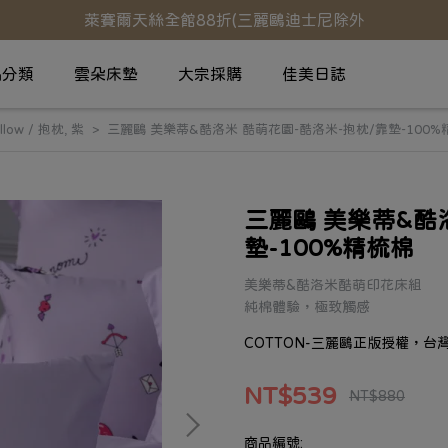
萊賽爾天絲全館88折(三麗鷗迪士尼除外
品分類
雲朵床墊
大宗採購
佳美日誌
illow / 抱枕
,
紫
三麗鷗 美樂蒂&酷洛米 酷萌花園-酷洛米-抱枕/靠墊-100%
三麗鷗 美樂蒂&酷
墊-100%精梳棉
美樂蒂&酷洛米酷萌印花床組
純棉體驗，極致觸感
COTTON-三麗鷗正版授權，台
NT$539
NT$880
商品編號: