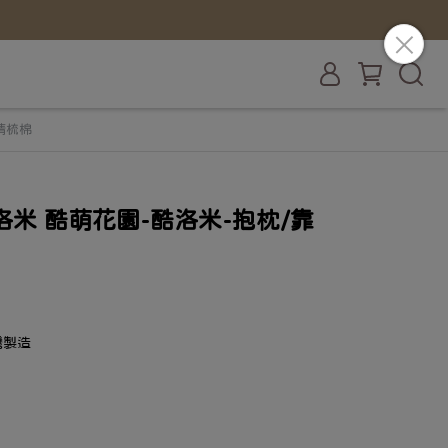
精梳棉
洛米 酷萌花園-酷洛米-抱枕/靠
灣製造