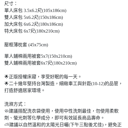
尺寸：
單人床包 3.5x6.2尺(105x186cm)
雙人床包 5x6.2尺(150x186cm)
加大床包 6x6.2尺(180x186cm)
特大床包 6x7尺(180x210cm)
壓框薄枕套 (45x75cm)
單人鋪棉兩用被套5x7(150x210cm)
雙人鋪棉兩用被套6x7尺(180x210cm)
🌟正版授權床寢，享受好眠的每一天。
🌟⼆十幾年堅持台灣製造，細緻⾞工與針距(10-12)的品管，
打造舒適居家環境。
洗滌方式：
🧼建議搭配洗衣袋使⽤，使用中性洗劑最佳，勿使⽤柔軟
劑、螢光劑等化學成分，即可有效延長商品壽命。
⛅建議以⾃然溫和的太陽光⽇曬(下午三點後尤佳)，避免正