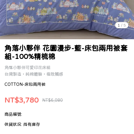
1
/
5
角落小夥伴 花園漫步-藍-床包兩用被套
組-100%精梳棉
角落小夥伴可愛印花床組
台灣製造，純棉體驗，極致觸感
COTTON-床包兩用被
NT$3,780
NT$6,080
商品編號:
供貨狀況:
尚有庫存