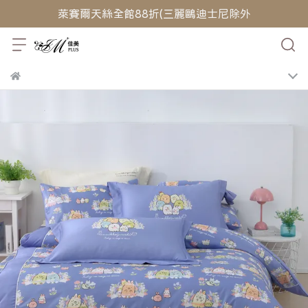
萊賽爾天絲全館88折(三麗鷗迪士尼除外