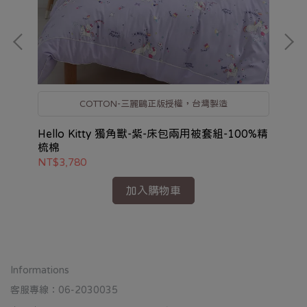
COTTON-三麗鷗正版授權，台灣製造
用被
Hello Kitty 獨角獸-紫-床包兩用被套組-100%精
He
梳棉
梳
NT$3,780
NT
加入購物車
Informations
客服專線：06-2030035