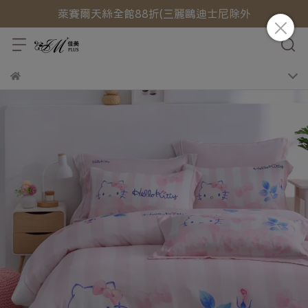
萊賽爾天絲全館88折(三麗鷗迪士尼除外