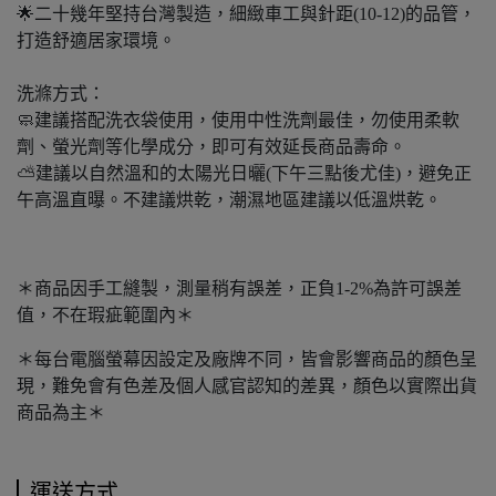
🌟⼆十幾年堅持台灣製造，細緻⾞工與針距(10-12)的品管，
打造舒適居家環境。
洗滌方式：
🧼建議搭配洗衣袋使⽤，使用中性洗劑最佳，勿使⽤柔軟
劑、螢光劑等化學成分，即可有效延長商品壽命。
⛅建議以⾃然溫和的太陽光⽇曬(下午三點後尤佳)，避免正
午⾼溫直曝。不建議烘乾，潮濕地區建議以低溫烘乾。
＊商品因手工縫製，測量稍有誤差，正負1-2%為許可誤差
值，不在瑕疵範圍內＊
＊每台電腦螢幕因設定及廠牌不同，皆會影響商品的顏色呈
現，難免會有色差及個人感官認知的差異，顏色以實際出貨
商品為主＊
運送方式