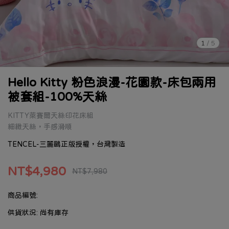
1
/
5
Hello Kitty 粉色浪漫-花園款-床包兩用
被套組-100%天絲
KITTY萊賽爾天絲印花床組
細緻天絲，手感滑順
TENCEL-三麗鷗正版授權，台灣製造
NT$4,980
NT$7,980
商品編號:
供貨狀況:
尚有庫存