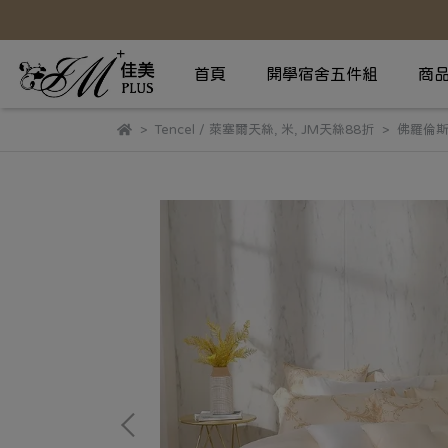
首頁
開學宿舍五件組
商
Tencel / 萊塞爾天絲
,
米
,
JM天絲88折
佛羅倫斯-