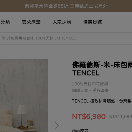
萊賽爾天絲全館88折(三麗鷗迪士尼除外
品分類
雲朵床墊
大宗採購
佳美日誌
米-床包兩用被套組-100%天絲-JM TENCEL
佛羅倫斯-米-床包兩
TENCEL
100%天絲印花床組
細緻天絲，手感滑順
TENCEL-極致絲滑觸感，台灣製
NT$6,980
NT$11,080
商品編號: