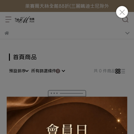
萊賽爾天絲全館88折(三麗鷗迪士尼除外
首頁商品
預設排序
所有篩選條件
共 0 件商品
很抱歉，無商品符合篩選條件